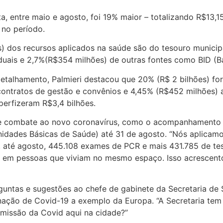
 entre maio e agosto, foi 19% maior – totalizando R$13,15
 no período.
) dos recursos aplicados na saúde são do tesouro municipa
aduais e 2,7%(R$354 milhões) de outras fontes como BID (
etalhamento, Palmieri destacou que 20% (R$ 2 bilhões) fo
ontratos de gestão e convênios e 4,45% (R$452 milhões) a
perfizeram R$3,4 bilhões.
 de combate ao novo coronavírus, como o acompanhamento 
idades Básicas de Saúde) até 31 de agosto. “Nós aplicamos
, até agosto, 445.108 exames de PCR e mais 431.785 de te
a em pessoas que viviam no mesmo espaço. Isso acrescento
guntas e sugestões ao chefe de gabinete da Secretaria de S
ção de Covid-19 a exemplo da Europa. “A Secretaria tem c
smissão da Covid aqui na cidade?”