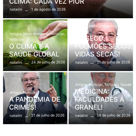
CLIMA: CADA VEZ PIOR
1 de agosto de 2026
natalini
Artigos
,
Meio Ambiente
,
Notícias
,
Notícias
Artigos
,
Meio Ambiente
,
Notícias
,
AR SECO,
Notícias
O CLIMA E A
PULMÕES SECOS,
SAÚDE GLOBAL
VIDAS SECAS!
24 de julho de 2026
21 de julho de 2026
natalini
natalini
Artigos
,
Notícias
,
Notícias
,
Saúde
MEDICINA:
Artigos
,
Notícias
A PANDEMIA DE
FACULDADES A
CRIMES!
GRANEL!
21 de julho de 2026
14 de julho de 2026
natalini
natalini