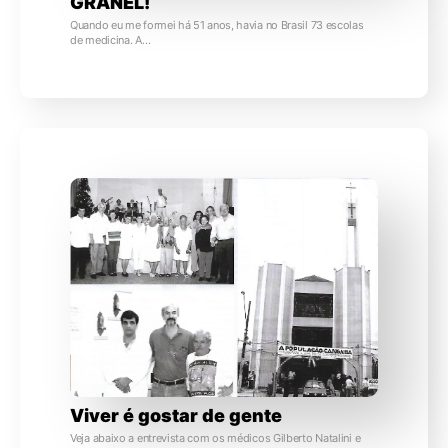
GRANEL!
Quando eu me formei há 51 anos, havia no Brasil 73 escolas
de medicina. A…
Viver é gostar de gente
Veja abaixo a entrevista com os médicos Gilberto Natalini e