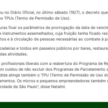
u no Diário Oficial, no último sábado (18/7), o decreto qu
dos TPUs (Termo de Permissão de Uso).
uras fixar os parâmetros de prorrogação da data de vencim
s e instrumentos assemelhados, cuja fruição tenha ficado re
tos e à circulação de pessoas necessárias ao combate à 
adeiras e toldos em passeios públicos por bares, restaura
das atividades.
s profissionais liberais com a reabertura do Programa de 
ém cuidou de não excluir dos Programas de Parcelamento 
edida atinge também o TPU (Termo de Permissão de Uso d
gamentos. Os micros e pequenos empreendedores também 
dade de São Paulo”, disse Natalini.