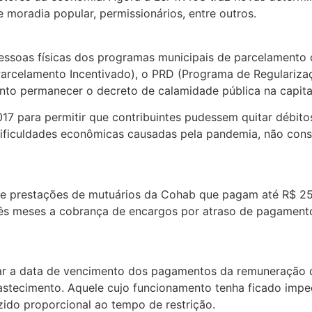
 moradia popular, permissionários, entre outros.
essoas físicas dos programas municipais de parcelamento 
Parcelamento Incentivado), o PRD (Programa de Regulariza
anto permanecer o decreto de calamidade pública na capita
7 para permitir que contribuintes pudessem quitar débitos
ificuldades econômicas causadas pela pandemia, não conse
e prestações de mutuários da Cohab que pagam até R$ 250
ês meses a cobrança de encargos por atraso de pagamento
gar a data de vencimento dos pagamentos da remuneração d
astecimento. Aquele cujo funcionamento tenha ficado impe
zido proporcional ao tempo de restrição.