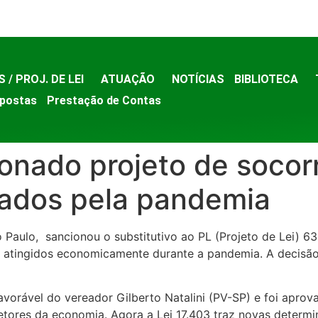
S / PROJ. DE LEI
ATUAÇÃO
NOTÍCIAS
BIBLIOTECA
postas
Prestação de Contas
ionado projeto de socor
tados pela pandemia
ão Paulo, sancionou o substitutivo ao PL (Projeto de Lei) 6
 atingidos economicamente durante a pandemia. A decisão 
vorável do vereador Gilberto Natalini (PV-SP) e foi aprov
setores da economia. Agora a Lei 17.403 traz novas deter