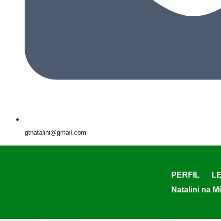
gtnatalini@gmail.com
PERFIL
LE
Natalini na M