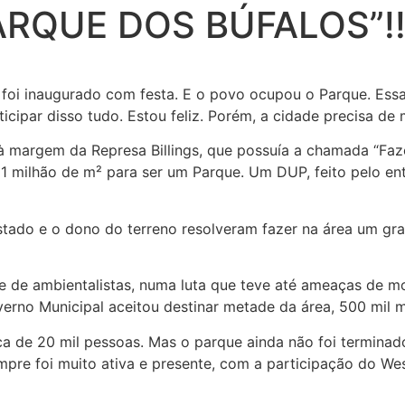
RQUE DOS BÚFALOS”!!
 foi inaugurado com festa. E o povo ocupou o Parque. Essa 
rticipar disso tudo. Estou feliz. Porém, a cidade precisa de 
à margem da Represa Billings, que possuía a chamada “Faz
 1 milhão de m² para ser um Parque. Um DUP, feito pelo en
Estado e o dono do terreno resolveram fazer na área um g
e de ambientalistas, numa luta que teve até ameaças de m
erno Municipal aceitou destinar metade da área, 500 mil m
rca de 20 mil pessoas. Mas o parque ainda não foi termina
pre foi muito ativa e presente, com a participação do Wes