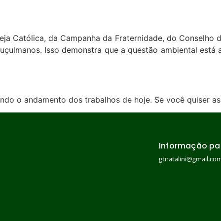
reja Católica, da Campanha da Fraternidade, do Conselho 
çulmanos. Isso demonstra que a questão ambiental está ac
ndo o andamento dos trabalhos de hoje. Se você quiser ass
Informação pa
gtnatalini@gmail.co