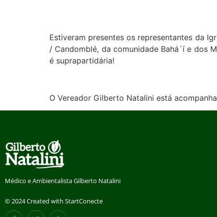
Estiveram presentes os representantes da Ig
/ Candomblé, da comunidade Bahá´í e dos Mu
é suprapartidária!
O Vereador Gilberto Natalini está acompanha
Médico e Ambientalista Gilberto Natalini
© 2024 Created with StartConecte