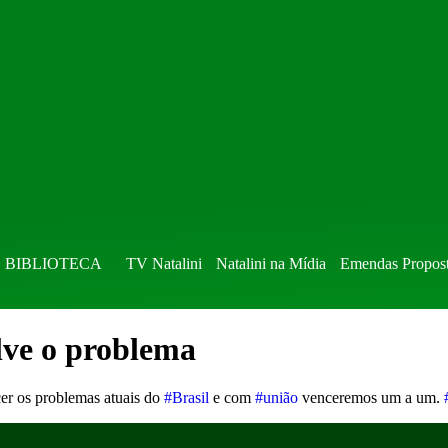
BIBLIOTECA
TV Natalini
Natalini na Mídia
Emendas Propos
lve o problema
cer os problemas atuais do
#Brasil
e com
#união
venceremos um a um.