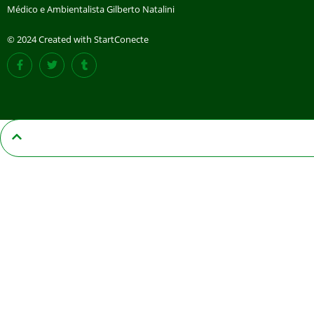
Médico e Ambientalista Gilberto Natalini
© 2024 Created with StartConecte