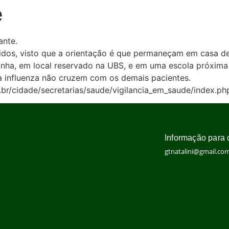
e
ante.
dos, visto que a orientação é que permaneçam em casa d
ha, em local reservado na UBS, e em uma escola próxima a
a influenza não cruzem com os demais pacientes.
ov.br/cidade/secretarias/saude/vigilancia_em_saude/inde
Informação para 
gtnatalini@gmail.co