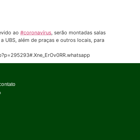
evido ao
#coronavírus
, serão montadas salas
 UBS, além de praças e outros locais, para
x.php?p=295293#.Xne_ErOv0RR.whatsapp
contato
m