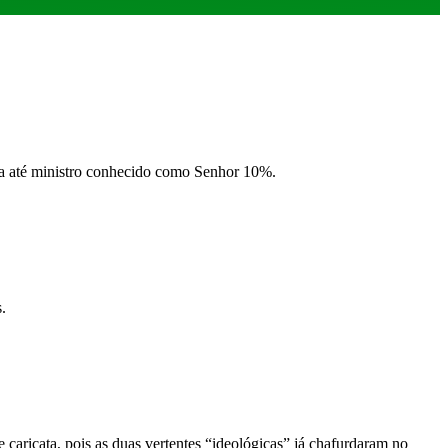
nha até ministro conhecido como Senhor 10%.
.
e caricata, pois as duas vertentes “ideológicas” já chafurdaram no