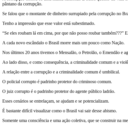
pântano da corrupção.
Se falou que o montante de dinheiro surrupiado pela corrupção no Bras
Tenho a impressão que esse valor está subestimado.
“Se eles roubam lá em cima, por que não posso roubar também???” E
A cada novo escândalo o Brasil morre mais um pouco como Nação.
Nos últimos 20 anos tivemos o Mensalão, o Petrolão, o Emendão e ago
Ao lado disso, e como consequência, a criminalidade comum e a violên
A relação entre a corrupção e a criminalidade comum é umbilical.
O policial corrupto é padrinho protetor do criminoso comum.
O juiz corrupto é o padrinho protetor do agente público ladrão.
Esses cenários se entrelaçam, se ajudam e se potencializam.
É bastante difícil visualizar como o Brasil vai sair desse abismo.
Somente uma consciência e uma ação coletiva, que se construir na men