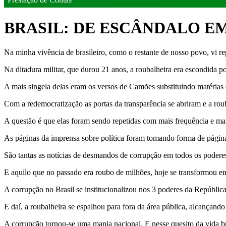
BRASIL: DE ESCÂNDALO E
Na minha vivência de brasileiro, como o restante de nosso povo, vi re
Na ditadura militar, que durou 21 anos, a roubalheira era escondida p
A mais singela delas eram os versos de Camões substituindo matérias
Com a redemocratização as portas da transparência se abriram e a roub
A questão é que elas foram sendo repetidas com mais frequência e mai
As páginas da imprensa sobre política foram tomando forma de páginas
São tantas as notícias de desmandos de corrupção em todos os podere
E aquilo que no passado era roubo de milhões, hoje se transformou em
A corrupção no Brasil se institucionalizou nos 3 poderes da Repúblic
E daí, a roubalheira se espalhou para fora da área pública, alcançando
A corrupção tornou-se uma mania nacional. E nesse quesito da vida bras