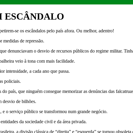
M ESCÂNDALO
petirem-se os escândalos pelo país afora. Ou melhor, adentro!
or medidas de repressão.
 que denunciavam o desvio de recursos públicos do regime militar. Ti
alheira veio à tona com mais facilidade.
or intensidade, a cada ano que passa.
 policiais.
s do país, que ninguém consegue memorizar as denúncias das falcatruas
 desvio de bilhões.
a, e o serviço público se transformou num grande negócio.
 entidades da sociedade civil e da área privada.
ileira, a divisão clássica de “direita” e “esquerda” se tornou obsoleta 