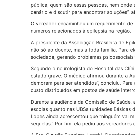
pública, quem são essas pessoas, nem onde é
cenário e discutir para encontrar soluções”, af
O vereador encaminhou um requerimento de i
números relacionados à epilepsia na região.
A presidente da Associação Brasileira de Epi
não só ao doente, mas a toda família. Para el
sociedade, gerando problemas psicossociais”
Segundo o neurologista do Hospital das Clíni
estado grave. O médico afirmou durante a Au
demoram para ser atendidos”, concluiu. Para a
custo distribuídos em postos de saúde inter
Durante a audiência da Comissão de Saúde, 
escolas quanto nas UBSs (unidades Básicas d
Lopes ainda acrescentou que “ninguém vai mo
sequelas.” Por fim, ela pediu aos vereadores 
A Sra. Claudia Ruggiero Longhi, Coordenador