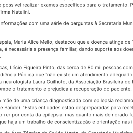
 possível realizar exames específicos para o tratamento.
irma Natalini.
nformações com uma série de perguntas à Secretaria Muni
lepsia, Maria Alice Mello, destacou que a doença atinge d
a, é necessária a presença familiar, dando suporte aos doe
.
cas, Lécio Figueira Pinto, das cerca de 80 mil pessoas com
diência Pública que “não existe um atendimento adequado 
 neurologista Laura Guilhoto, da Associação Brasileira de 
rompe o tratamento e prejudica a recuperação do paciente.
a mãe de uma criança diagnosticada com epilepsia reclamo
e Saúde). “Estas entidades estão despreparadas para receb
rrer por conta da epilepsia, mas quanto mais demorado fo
que haja um trabalho de conscientização e orientação nas in
a da Área Técnica de Saúde Mental da Secretaria Municipa