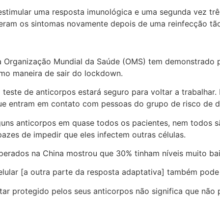
estimular uma resposta imunológica e uma segunda vez tr
veram os sintomas novamente depois de uma reinfecção tão
ue a Organização Mundial da Saúde (OMS) tem demonstrado
mo maneira de sair do lockdown.
 teste de anticorpos estará seguro para voltar a trabalhar.
ue entram em contato com pessoas do grupo de risco de d
ns anticorpos em quase todos os pacientes, nem todos são
azes de impedir que eles infectem outras células.
erados na China mostrou que 30% tinham níveis muito baix
elular [a outra parte da resposta adaptativa] também pode
r protegido pelos seus anticorpos não significa que não po