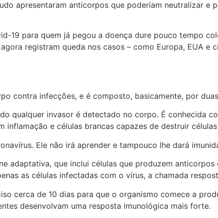
udo apresentaram anticorpos que poderiam neutralizar e p
ovid-19 para quem já pegou a doença dure pouco tempo co
e agora registram queda nos casos – como Europa, EUA e c
po contra infecções, e é composto, basicamente, por duas
do qualquer invasor é detectado no corpo. É conhecida com
 inflamação e células brancas capazes de destruir células
onavírus. Ele não irá aprender e tampouco lhe dará imunid
ne adaptativa, que inclui células que produzem anticorpos
penas as células infectadas com o vírus, a chamada resposta
ciso cerca de 10 dias para que o organismo comece a prod
entes desenvolvam uma resposta imunológica mais forte.