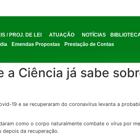
IS / PROJ. DE LEI
ATUAÇÃO
NOTÍCIAS
BIBLIOTEC
ídia
Emendas Propostas
Prestação de Contas
e a Ciência já sabe sob
id-19 e se recuperaram do coronavírus levanta a probabil
tudaram como o corpo naturalmente combate o vírus por me
 depois da recuperação.