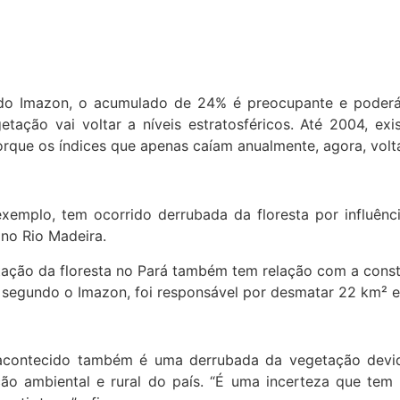
 do Imazon, o acumulado de 24% é preocupante e poderá
etação vai voltar a níveis estratosféricos. Até 2004, e
orque os índices que apenas caíam anualmente, agora, volta
xemplo, tem ocorrido derrubada da floresta por influênc
 no Rio Madeira.
ação da floresta no Pará também tem relação com a const
, segundo o Imazon, foi responsável por desmatar 22 km² e
acontecido também é uma derrubada da vegetação devi
lação ambiental e rural do país. “É uma incerteza que t