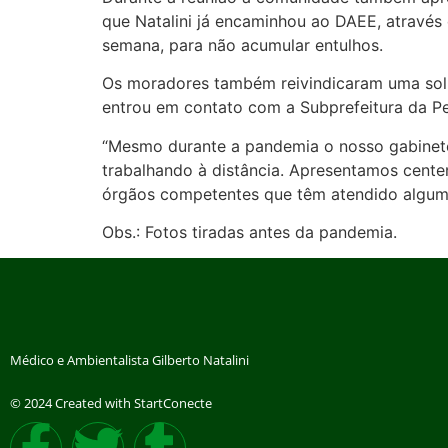
que Natalini já encaminhou ao DAEE, atravé
semana, para não acumular entulhos.
Os moradores também reivindicaram uma solu
entrou em contato com a Subprefeitura da Pen
“Mesmo durante a pandemia o nosso gabinete
trabalhando à distância. Apresentamos cente
órgãos competentes que têm atendido algumas
Obs.: Fotos tiradas antes da pandemia.
Médico e Ambientalista Gilberto Natalini
© 2024 Created with StartConecte