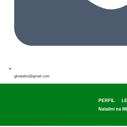
gtnatalini@gmail.com
PERFIL
LE
Natalini na M