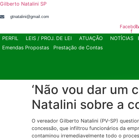
Gilberto Natalini SP
gtnatalini@gmail.com
Faceboo
T
f
PERFIL
LEIS / PROJ. DE LEI
ATUAÇÃO
NOTÍCIAS
Emendas Propostas
Prestação de Contas
‘Não vou dar um c
Natalini sobre a 
O vereador Gilberto Natalini (PV-SP) quest
concessão, que infiltrou funcionários da em
contaminou irremediavelmente todo o processo