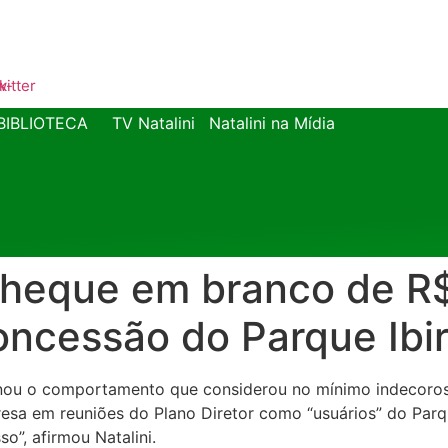
k-
witter
BIBLIOTECA
TV Natalini
Natalini na Mídia
heque em branco de R$ 
concessão do Parque Ibi
ionou o comportamento que considerou no mínimo indecoro
presa em reuniões do Plano Diretor como “usuários” do Par
”, afirmou Natalini.