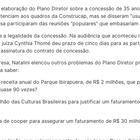
a elaboração do Plano Diretor sobre a concessão de 35 ano
pertenciam aos quadros da Construcap, mas se disseram “us
sa participaram das reuniões “populares” que embasariam 
e a legalidade da concessão. Na audiência que aconteceu n
 A juíza Cynthia Thomé deu prazo de cinco dias para as pa
a assinatura do contrato de concessão.
, Natalini elencou outros problemas do Plano Diretor pro
a saber:
 receita anual do Parque Ibirapuera, de R$ 2 milhões, que 
quase 90 vezes?
lhão das Culturas Brasileiras para justificar um faturamen
sta de cooper para assegurar um faturamento de R$ 30 milh