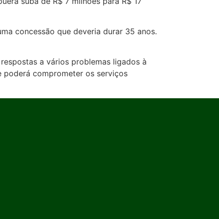
uera suba de R$ 7 milhões para R$ 17
numa concessão que deveria durar 35 anos.
respostas a vários problemas ligados à
e poderá comprometer os serviços