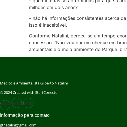
– que medidas serão tomadas para que a arr
milhões em dois anos?
– não há informações consistentes acerca da
Isso é inaceitável.
Conforme Natalini, perdeu-se um tempo enorm
concessão. “Não vou dar um cheque em bran
ambientais e o meio ambiente do Parque Ibira
Médico e Ambientalista Gilberto Natalini
© 2024 Created with StartConecte
cebook-
Twitter
Tumblr
f
Informação para contato
gtnatalini@gmail.com