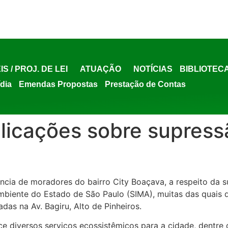
IS / PROJ. DE LEI
ATUAÇÃO
NOTÍCIAS
BIBLIOTEC
ídia
Emendas Propostas
Prestação de Contas
plicações sobre supress
ncia de moradores do bairro City Boaçava, a respeito da s
Ambiente do Estado de São Paulo (SIMA), muitas das quais 
das na Av. Bagiru, Alto de Pinheiros.
ce diversos serviços ecossistêmicos para a cidade, dentre