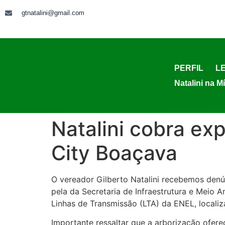
gtnatalini@gmail.com
PERFIL
LE
Natalini na M
Natalini cobra ex
City Boaçava
O vereador Gilberto Natalini recebemos denú
pela da Secretaria de Infraestrutura e Meio 
Linhas de Transmissão (LTA) da ENEL, localiza
Importante ressaltar que a arborização ofere