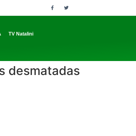
A
TV Natalini
eas desmatadas