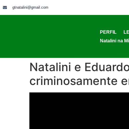
gtnatalini@gmail.com
PERFIL
LE
Natalini na M
Natalini e Eduard
criminosamente e