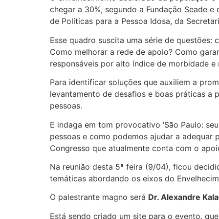
chegar a 30%, segundo a Fundação Seade e d
de Políticas para a Pessoa Idosa, da Secreta
Esse quadro suscita uma série de questões
Como melhorar a rede de apoio? Como garan
responsáveis por alto índice de morbidade e
Para identificar soluções que auxiliem a pr
levantamento de desafios e boas práticas a p
pessoas.
E indaga em tom provocativo ‘São Paulo: seus
pessoas e como podemos ajudar a adequar polí
Congresso que atualmente conta com o apoio 
Na reunião desta 5ª feira (9/04), ficou dec
temáticas abordando os eixos do Envelhecim
O palestrante magno será
Dr. Alexandre Kal
Está sendo criado um site para o evento, q