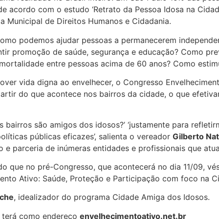
e acordo com o estudo ‘Retrato da Pessoa Idosa na Cidad
ria Municipal de Direitos Humanos e Cidadania.
: como podemos ajudar pessoas a permanecerem independen
tir promoção de saúde, segurança e educação? Como prev
 mortalidade entre pessoas acima de 60 anos? Como estimu
omover vida digna ao envelhecer, o Congresso Envelhecimen
artir do que acontece nos bairros da cidade, o que efetiv
 bairros são amigos dos idosos?’ ‘justamente para refletir
ticas públicas eficazes’, salienta o vereador
Gilberto Nat
e parceria de inúmeras entidades e profissionais que atu
idido que no pré-Congresso, que acontecerá no dia 11/09, 
ento Ativo: Saúde, Proteção e Participação com foco na C
ache
, idealizador do programa Cidade Amiga dos Idosos.
ue terá como endereço
envelhecimentoativo.net.br