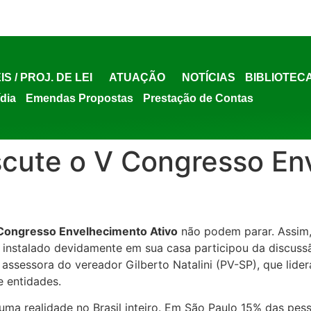
IS / PROJ. DE LEI
ATUAÇÃO
NOTÍCIAS
BIBLIOTEC
ídia
Emendas Propostas
Prestação de Contas
iscute o V Congresso E
Congresso Envelhecimento Ativo
não podem parar. Assim,
m instalado devidamente em sua casa participou da discus
sessora do vereador Gilberto Natalini (PV-SP), que lidera
e entidades.
ma realidade no Brasil inteiro. Em São Paulo 15% das pes