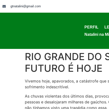
gtnatalini@gmail.com
PERFIL
LE
Natalini na M
RIO GRANDE DO 
FUTURO É HOJE
Vivemos hoje, apavorados, a catástrofe que 
sofrimento indescritível.
As chuvas violentas dos últimos dias, prov
pessoas e desalojaram milhares de gaúchos. O
não tínhamos visto uma tragédia como essa.