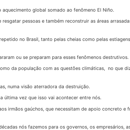
o aquecimento global somado ao fenômeno El Niño.
ar e resgatar pessoas e também reconstruir as áreas arr
 repetido no Brasil, tanto pelas cheias como pelas estiagen
pararam ou se preparam para esses fenômenos destrutivos.
como da população com as questões climáticas, no que diz 
s, numa visão aterradora da destruição.
 a última vez que isso vai acontecer entre nós.
e aos irmãos gaúchos, que necessitam de apoio concreto e f
 décadas nós fazemos para os governos, os empresários, as