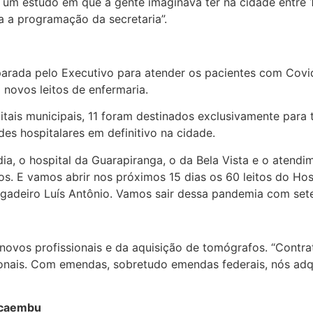
 um estudo em que a gente imaginava ter na cidade entre 
a a programação da secretaria”.
parada pelo Executivo para atender os pacientes com Covi
 novos leitos de enfermaria.
tais municipais, 11 foram destinados exclusivamente para 
des hospitalares em definitivo na cidade.
dia, o hospital da Guarapiranga, o da Bela Vista e o atend
tos. E vamos abrir nos próximos 15 dias os 60 leitos do H
igadeiro Luís Antônio. Vamos sair dessa pandemia com sete 
ovos profissionais e da aquisição de tomógrafos. “Contrat
sionais. Com emendas, sobretudo emendas federais, nós ad
acaembu