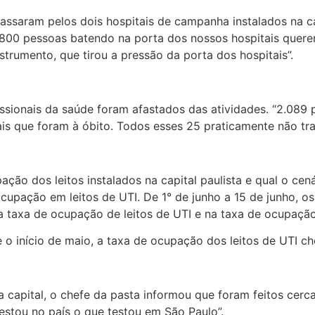
passaram pelos dois hospitais de campanha instalados na 
00 pessoas batendo na porta dos nossos hospitais queren
strumento, que tirou a pressão da porta dos hospitais”.
sionais da saúde foram afastados das atividades. “2.089 p
is que foram à óbito. Todos esses 25 praticamente não tra
ção dos leitos instalados na capital paulista e qual o cená
cupação em leitos de UTI. De 1° de junho a 15 de junho, o
taxa de ocupação de leitos de UTI e na taxa de ocupação 
e o início de maio, a taxa de ocupação dos leitos de UTI c
a capital, o chefe da pasta informou que foram feitos cer
testou no país o que testou em São Paulo”.