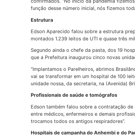
confirmados. “No início da pandemia fizemos
função desse número inicial, nós fizemos tod
Estrutura
Edson Aparecido falou sobre a estrutura pre
montados 1.239 leitos de UTI e quase três mil
Segundo ainda o chefe da pasta, dos 19 hospi
que a Prefeitura inaugurou cinco novas unida
“Implantamos o Parelheiros, abrimos Brasilân
vai se transformar em um hospital de 100 lei
unidade nossa, da secretaria, na (Avenida) Br
Profissionais de saúde e tomógrafos
Edson também falou sobre a contratação de n
entre médicos, enfermeiros e demais profis
trocamos todos os antigos respiradores”.
Hospitais de campanha do Anhembi e do P