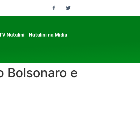
TV Natalini
Natalini na Mídia
o Bolsonaro e