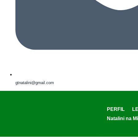
gtnatalini@gmail.com
PERFIL
LE
Natalini na M