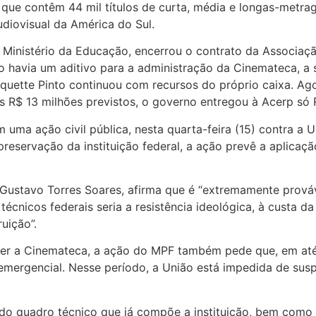
 que contêm 44 mil títulos de curta, média e longas-metra
udiovisual da América do Sul.
inistério da Educação, encerrou o contrato da Associaç
 havia um aditivo para a administração da Cinemateca, a s
oquette Pinto continuou com recursos do próprio caixa. Ag
s R$ 13 milhões previstos, o governo entregou à Acerp só 
m uma ação civil pública, nesta quarta-feira (15) contra 
a preservação da instituição federal, a ação prevê a aplica
 Gustavo Torres Soares, afirma que é “extremamente prováv
écnicos federais seria a resistência ideológica, à custa d
uição”.
er a Cinemateca, a ação do MPF também pede que, em até 
mergencial. Nesse período, a União está impedida de suspe
o quadro técnico que já compõe a instituição, bem como 