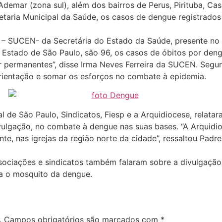
demar (zona sul), além dos bairros de Perus, Pirituba, Cas
etaria Municipal da Saúde, os casos de dengue registrado
s – SUCEN- da Secretária do Estado da Saúde, presente 
Estado de São Paulo, são 96, os casos de óbitos por deng
 permanentes”, disse Irma Neves Ferreira da SUCEN. Segu
rientação e somar os esforços no combate à epidemia.
 de São Paulo, Sindicatos, Fiesp e a Arquidiocese, relata
ivulgação, no combate à dengue nas suas bases. “A Arquidi
ente, nas igrejas da região norte da cidade”, ressaltou Pad
ssociações e sindicatos também falaram sobre a divulgaç
ra o mosquito da dengue.
.
Campos obrigatórios são marcados com
*