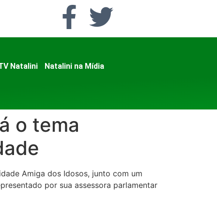
TV Natalini
Natalini na Mídia
á o tema
idade
 Cidade Amiga dos Idosos, junto com um
 representado por sua assessora parlamentar