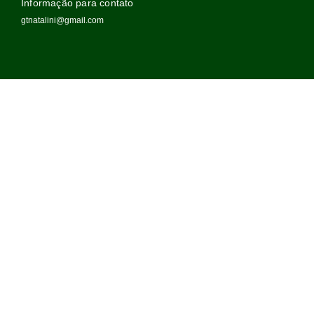
Informação para contato
gtnatalini@gmail.com