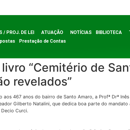
S / PROJ. DE LEI
ATUAÇÃO
NOTÍCIAS
BIBLIOTECA
postas
Prestação de Contas
 livro “Cemitério de Sa
ão revelados”
 aos 467 anos do bairro de Santo Amaro, a Profª Drª Inês 
ador Gilberto Natalini, que dedica boa parte do mandato à
 Decio Curci.