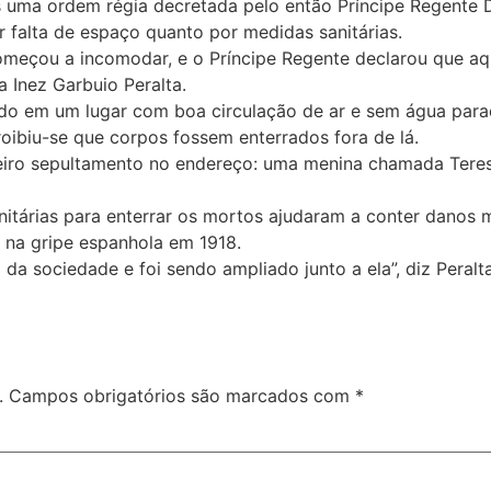
 uma ordem régia decretada pelo então Príncipe Regente D. 
r falta de espaço quanto por medidas sanitárias.
çou a incomodar, e o Príncipe Regente declarou que aqu
ra Inez Garbuio Peralta.
do em um lugar com boa circulação de ar e sem água parad
ibiu-se que corpos fossem enterrados fora de lá.
imeiro sepultamento no endereço: uma menina chamada Teres
anitárias para enterrar os mortos ajudaram a conter danos 
 na gripe espanhola em 1918.
da sociedade e foi sendo ampliado junto a ela”, diz Peralta
.
Campos obrigatórios são marcados com
*