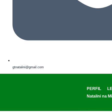
gtnatalini@gmail.com
PERFIL
LE
Natalini na M