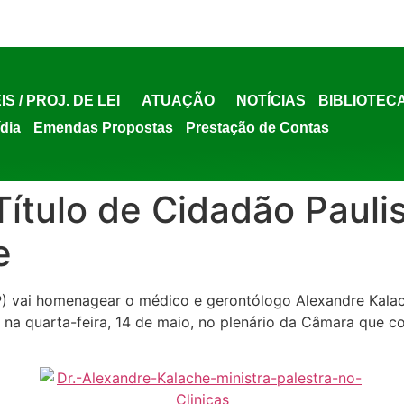
IS / PROJ. DE LEI
ATUAÇÃO
NOTÍCIAS
BIBLIOTEC
ídia
Emendas Propostas
Prestação de Contas
Título de Cidadão Paul
e
P) vai homenagear o médico e gerontólogo Alexandre Kalac
 na quarta-feira, 14 de maio, no plenário da Câmara que c