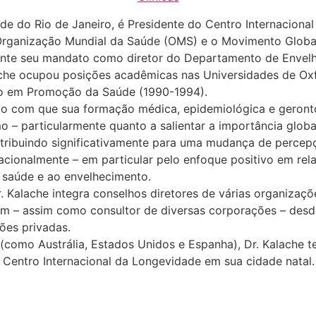
e do Rio de Janeiro, é Presidente do Centro Internacional
Organização Mundial da Saúde (OMS) e o Movimento Globa
urante seu mandato como diretor do Departamento de Envel
ache ocupou posições acadêmicas nas Universidades de Oxfo
o em Promoção da Saúde (1990-1994).
do com que sua formação médica, epidemiológica e geronto
mo – particularmente quanto a salientar a importância glob
ntribuindo significativamente para uma mudança de percepç
acionalmente – em particular pelo enfoque positivo em rel
 saúde e ao envelhecimento.
 Kalache integra conselhos diretores de várias organizaç
– assim como consultor de diversas corporações – desde a
ções privadas.
 (como Austrália, Estados Unidos e Espanha), Dr. Kalache
do Centro Internacional da Longevidade em sua cidade natal.