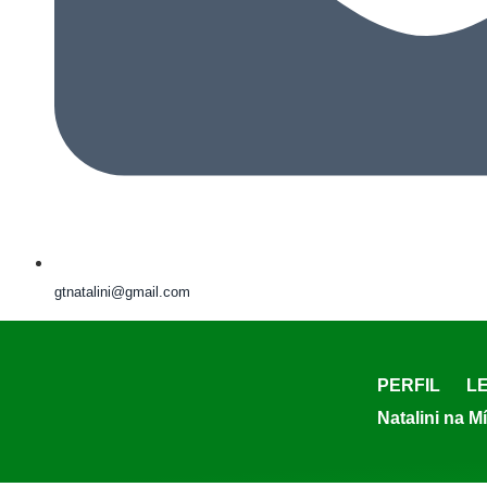
gtnatalini@gmail.com
PERFIL
LE
Natalini na M