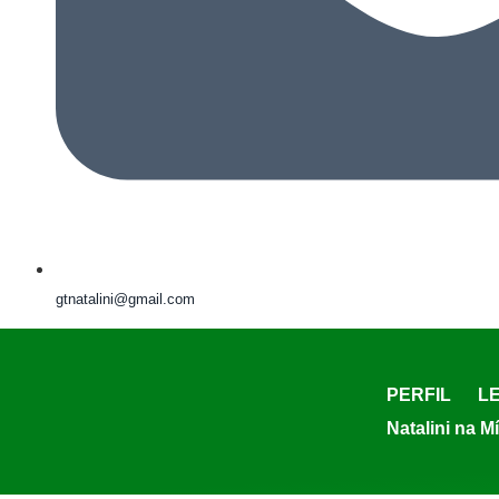
gtnatalini@gmail.com
PERFIL
LE
Natalini na M