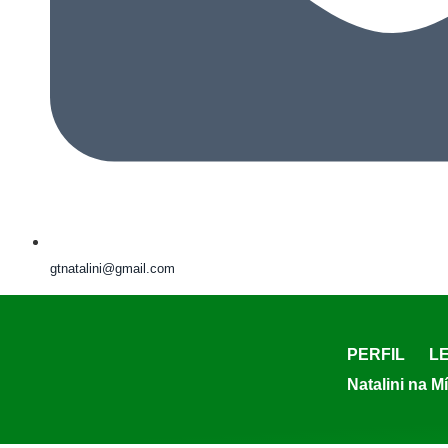
gtnatalini@gmail.com
PERFIL
LE
Natalini na M