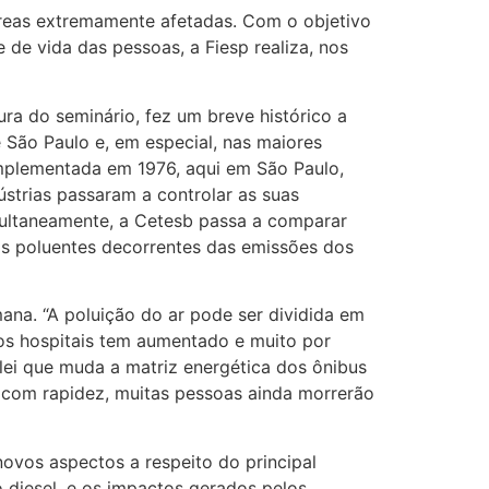
áreas extremamente afetadas. Com o objetivo
de vida das pessoas, a Fiesp realiza, nos
ra do seminário, fez um breve histórico a
 São Paulo e, em especial, nas maiores
implementada em 1976, aqui em São Paulo,
ústrias passaram a controlar as suas
imultaneamente, a Cetesb passa a comparar
os poluentes decorrentes das emissões dos
mana. “A poluição do ar pode ser dividida em
 dos hospitais tem aumentado e muito por
 lei que muda a matriz energética dos ônibus
s com rapidez, muitas pessoas ainda morrerão
ovos aspectos a respeito do principal
 diesel, e os impactos gerados pelos