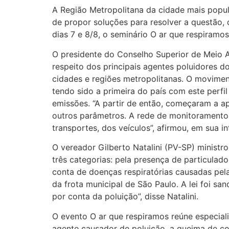
A Região Metropolitana da cidade mais popul
de propor soluções para resolver a questão, 
dias 7 e 8/8, o seminário O ar que respiramos
O presidente do Conselho Superior de Meio A
respeito dos principais agentes poluidores d
cidades e regiões metropolitanas. O movimen
tendo sido a primeira do país com este perfi
emissões. “A partir de então, começaram a a
outros parâmetros. A rede de monitoramento 
transportes, dos veículos”, afirmou, em sua i
O vereador Gilberto Natalini (PV-SP) ministr
três categorias: pela presença de particulad
conta de doenças respiratórias causadas pela
da frota municipal de São Paulo. A lei foi s
por conta da poluição”, disse Natalini.
O evento O ar que respiramos reúne especiali
agente causador de poluição, a queima de com