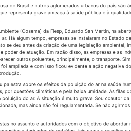
osa do Brasil e outros aglomerados urbanos do país são 
que representa grave ameaça à saúde pública e à qualidade 
.
mbiente (Cosema) da Fiesp, Eduardo San Martin, na abertu
o ar. Há algum tempo, empresas se instalaram no Estado de
to se deu antes da criação de uma legislação ambiental, 
l e poder de atuação. Em razão disso, as empresas e as ind
parecer outros poluentes, principalmente, o transporte. S
foi ampliada e com isso ficou evidente a ação negativa d
ntrodução.
ou palestra sobre os efeitos da poluição do ar na saúde hu
os, por questões climáticas e pela baixa umidade. As filas
 poluição do ar. A situação é muito grave. Sou coautor da
ancionada, mas ainda não foi regulamentada. Se não agirmo
stas no assunto e autoridades com o objetivo de abordar n
bustíveis derivados do petróleo, tais como a gasolina e o