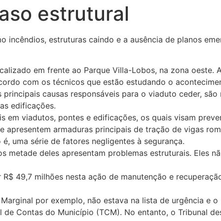
aso estrutural
incêndios, estruturas caindo e a ausência de planos emer
localizado em frente ao Parque Villa-Lobos, na zona oeste.
 acordo com os técnicos que estão estudando o acontecime
principais causas responsáveis para o viaduto ceder, são
as edificações.
 em viadutos, pontes e edificações, os quais visam preveni
ue apresentem armaduras principais de tração de vigas ro
é, uma série de fatores negligentes à segurança.
s metade deles apresentam problemas estruturais. Eles nã
tir R$ 49,7 milhões nesta ação de manutenção e recuperaçã
arginal por exemplo, não estava na lista de urgência e o pr
l de Contas do Município (TCM). No entanto, o Tribunal d