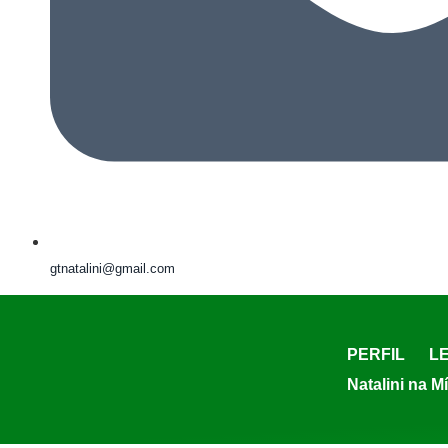
gtnatalini@gmail.com
PERFIL
LE
Natalini na M