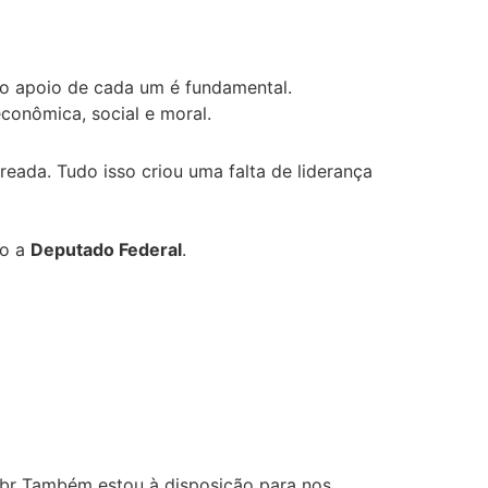
 o apoio de cada um é fundamental.
 econômica, social e moral.
reada. Tudo isso criou uma falta de liderança
to a
Deputado Federal
.
om.br Também estou à disposição para nos