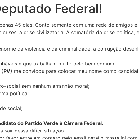
Deputado Federal!
 apenas 45 dias. Conto somente com uma rede de amigos e
 crises: a crise civilizatória. A somatória da crise política,
enorme da violência e da criminalidade, a corrupção desenf
nfiáveis e que trabalham muito pelo bem comum.
 (PV)
me convidou para colocar meu nome como candida
co-social sem nenhum arranhão moral;
ma política;
de social;
idato do Partido Verde à Câmara Federal.
 sair dessa difícil situação.
 por favor entre em contato pelo email natalini@natalini.c