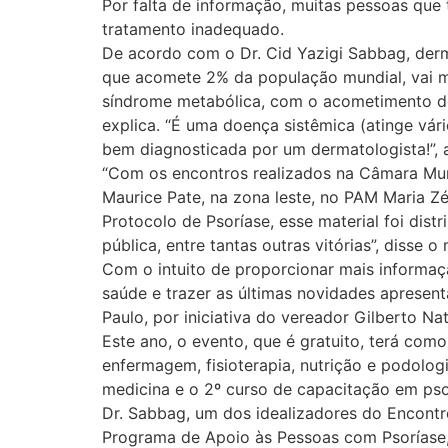
Por falta de informação, muitas pessoas que
tratamento inadequado.
De acordo com o Dr. Cid Yazigi Sabbag, derma
que acomete 2% da população mundial, vai m
síndrome metabólica, com o acometimento de 
explica. “É uma doença sistêmica (atinge vári
bem diagnosticada por um dermatologista!”, 
“Com os encontros realizados na Câmara Mun
Maurice Pate, na zona leste, no PAM Maria Z
Protocolo de Psoríase, esse material foi dist
pública, entre tantas outras vitórias”, disse 
Com o intuito de proporcionar mais informaçã
saúde e trazer as últimas novidades apresen
Paulo, por iniciativa do vereador Gilberto Na
Este ano, o evento, que é gratuito, terá com
enfermagem, fisioterapia, nutrição e podolo
medicina e o 2º curso de capacitação em pso
Dr. Sabbag, um dos idealizadores do Encontro
Programa de Apoio às Pessoas com Psoríase, r