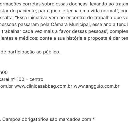
nformações corretas sobre essas doenças, levando ao tra
star do paciente, para que ele tenha uma vida normal.”, c
essalta. “Essa iniciativa vem ao encontro do trabalho que
pessoas passaram pela Câmara Municipal, esse ano a tendê
 trabalhar cada vez mais a favor dessas pessoas”, complem
entes e médicos: conte a sua história a proposta é dar te
 de participação ao público.
7h00
areí nº 100 – centro
ni.com.br www.clinicasabbag.com.br www.anggulo.com.br
.
Campos obrigatórios são marcados com
*