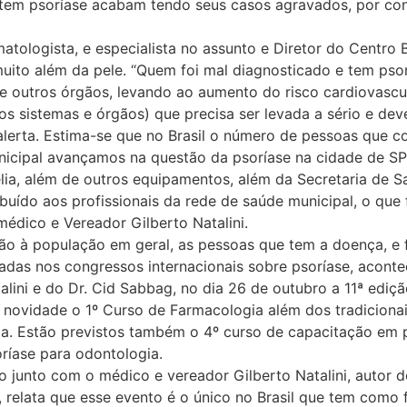
 tem psoríase acabam tendo seus casos agravados, por con
tologista, e especialista no assunto e Diretor do Centro B
uito além da pele. “Quem foi mal diagnosticado e tem pso
outros órgãos, levando ao aumento do risco cardiovascul
os sistemas e órgãos) que precisa ser levada a sério e deve
alerta. Estima-se que no Brasil o número de pessoas que 
icipal avançamos na questão da psoríase na cidade de SP
élia, além de outros equipamentos, além da Secretaria de 
ribuído aos profissionais da rede de saúde municipal, o que
o médico e Vereador Gilberto Natalini.
o à população em geral, as pessoas que tem a doença, e fa
tadas nos congressos internacionais sobre psoríase, acon
talini e do Dr. Cid Sabbag, no dia 26 de outubro a 11ª ediç
o novidade o 1º Curso de Farmacologia além dos tradicionai
gia. Estão previstos também o 4º curso de capacitação em 
ríase para odontologia.
 junto com o médico e vereador Gilberto Natalini, autor 
elata que esse evento é o único no Brasil que tem como fo