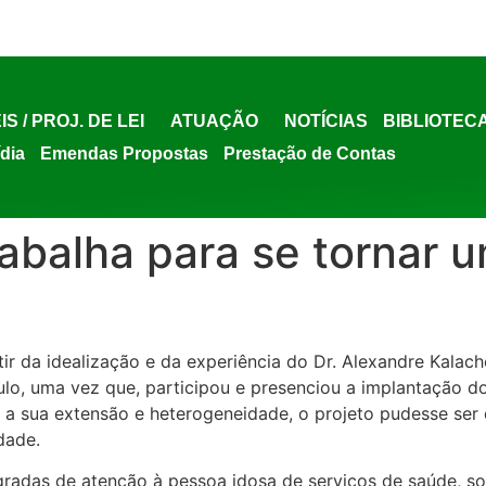
IS / PROJ. DE LEI
ATUAÇÃO
NOTÍCIAS
BIBLIOTEC
ídia
Emendas Propostas
Prestação de Contas
rabalha para se tornar 
tir da idealização e da experiência do Dr. Alexandre Kalac
ulo, uma vez que, participou e presenciou a implantação
 a sua extensão e heterogeneidade, o projeto pudesse ser 
dade.
egradas de atenção à pessoa idosa de serviços de saúde, soc