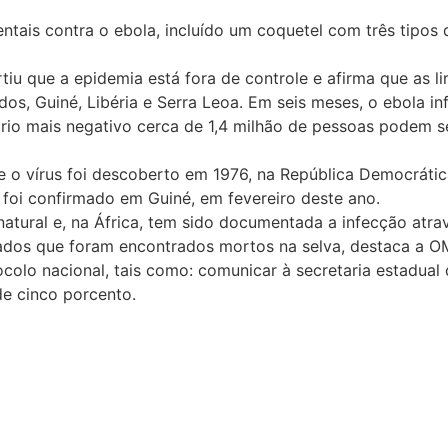
tais contra o ebola, incluído um coquetel com três tipos 
iu que a epidemia está fora de controle e afirma que as l
dos, Guiné, Libéria e Serra Leoa. Em seis meses, o ebola i
ário mais negativo cerca de 1,4 milhão de pessoas podem 
 o vírus foi descoberto em 1976, na República Democrátic
– foi confirmado em Guiné, em fevereiro deste ano.
atural e, na África, tem sido documentada a infecção atra
tados que foram encontrados mortos na selva, destaca a O
ocolo nacional, tais como: comunicar à secretaria estadual
de cinco porcento.