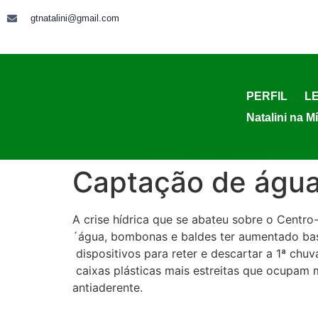
gtnatalini@gmail.com
PERFIL
LE
Natalini na M
Captação de água
A crise hídrica que se abateu sobre o Centro-
´água, bombonas e baldes ter aumentado bas
dispositivos para reter e descartar a 1ª ch
caixas plásticas mais estreitas que ocupam
antiaderente.