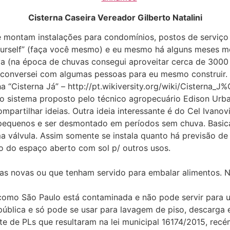
Cisterna Caseira Vereador Gilberto Natalini
montam instalações para condomínios, postos de serviço
yourself” (faça você mesmo) e eu mesmo há alguns meses m
a (na época de chuvas consegui aproveitar cerca de 3000 l
t e conversei com algumas pessoas para eu mesmo construir.
“Cisterna Já” – http://pt.wikiversity.org/wiki/Cisterna_J
 o sistema proposto pelo técnico agropecuário Edison Urb
mpartilhar ideias. Outra ideia interessante é do Cel Ivanov
s pequenos e ser desmontado em períodos sem chuva. Basi
 uma válvula. Assim somente se instala quanto há previsão
o do espaço aberto com sol p/ outros usos.
as novas ou que tenham servido para embalar alimentos.
omo São Paulo está contaminada e não pode servir para u
ública e só pode se usar para lavagem de piso, descarga 
te de PLs que resultaram na lei municipal 16174/2015, re