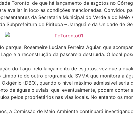
ade Toronto, de que há lançamento de esgotos no Córrego 
a para avaliar in loco as condições mencionadas. Convidou
epresentantes da Secretaria Municipal do Verde e do Meio
da Subprefeitura de Pirituba – Jaraguá e da Unidade de G
do parque, Rosemeire Luciana Ferreira Aguiar, que acompan
Lago e a reconstrução da passarela destruída. O local pos
ação do Lago pelo lançamento de esgotos, vez que a quali
 Limpo (e de outro programa da SVMA que monitora a águ
Oxigênio (DBO), quando o nível máximo admissível seria d
nto de águas pluviais, que, eventualmente, podem conter a
culos pelos proprietários nas vias locais. No entanto os m
os, a Comissão de Meio Ambiente continuará investigando a