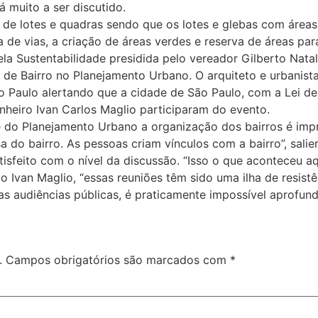
 muito a ser discutido.
de lotes e quadras sendo que os lotes e glebas com áreas 
a de vias, a criação de áreas verdes e reserva de áreas pa
ela Sustentabilidade presidida pelo vereador Gilberto Natal
 de Bairro no Planejamento Urbano. O arquiteto e urbanist
ão Paulo alertando que a cidade de São Paulo, com a Lei d
heiro Ivan Carlos Maglio participaram do evento.
o Planejamento Urbano a organização dos bairros é impre
 do bairro. As pessoas criam vínculos com a bairro”, sali
tisfeito com o nível da discussão. “Isso o que aconteceu a
do Ivan Maglio, “essas reuniões têm sido uma ilha de resi
 audiências públicas, é praticamente impossível aprofunda
.
Campos obrigatórios são marcados com
*