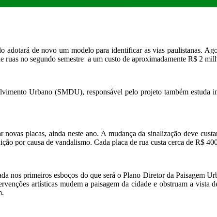
ulo adotará de novo um modelo para identificar as vias paulistanas. Ag
s de ruas no segundo semestre a um custo de aproximadamente R$ 2 mil
olvimento Urbano (SMDU), responsável pelo projeto também estuda im
nhar novas placas, ainda neste ano. A mudança da sinalização deve custa
uição por causa de vandalismo. Cada placa de rua custa cerca de R$ 400
da nos primeiros esboços do que será o Plano Diretor da Paisagem U
rvenções artísticas mudem a paisagem da cidade e obstruam a vista de 
m.