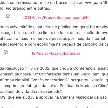
iu à conferência por meio da transmissão ao vivo para 18 l
o, Rio Branco entre outras.
 os universitários, parceiros e público em geral foi movi
spaço físico que tinha limite no local de realização do eve
bate com o maior número de pessoas por meio da internet.
deslocamento e com economia na pegada de carbono de cada
r da Resolução n° 8 de 2002, que criou a Conferência, anu
omisso da nossa 13ª Conferência tenha um único item: que
, afirmou Natalini. “Vocês concordam?”, perguntou Natalini
 cumprimento integral da Lei da Política da Mudança Clim
alidade de vida da nossa cidade”.
/2009, que ele ajudou a aprovar na Câmara Municipal de São