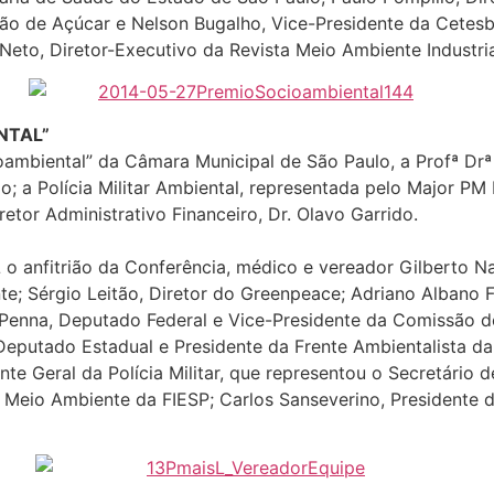
ão de Açúcar e Nelson Bugalho, Vice-Presidente da Cetesb
Neto, Diretor-Executivo da Revista Meio Ambiente Industria
NTAL”
ambiental” da Câmara Municipal de São Paulo, a Profª Dr
rio; a Polícia Militar Ambiental, representada pelo Major 
etor Administrativo Financeiro, Dr. Olavo Garrido.
o anfitrião da Conferência, médico e vereador Gilberto Na
e; Sérgio Leitão, Diretor do Greenpeace; Adriano Albano F
a Penna, Deputado Federal e Vice-Presidente da Comissão
 Deputado Estadual e Presidente da Frente Ambientalista da
e Geral da Polícia Militar, que representou o Secretário 
de Meio Ambiente da FIESP; Carlos Sanseverino, Presidente