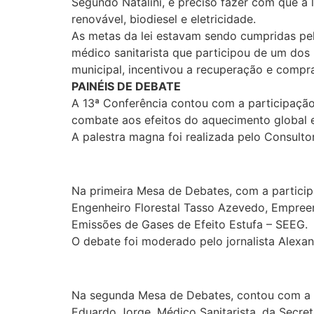
Segundo Natalini, é preciso fazer com que a l
renovável, biodiesel e eletricidade.
As metas da lei estavam sendo cumpridas pel
médico sanitarista que participou de um dos 
municipal, incentivou a recuperação e compra
PAINÉIS DE DEBATE
A 13ª Conferência contou com a participaçã
combate aos efeitos do aquecimento global e
A palestra magna foi realizada pelo Consult
Na primeira Mesa de Debates, com a participa
Engenheiro Florestal Tasso Azevedo, Empreen
Emissões de Gases de Efeito Estufa – SEEG.
O debate foi moderado pelo jornalista Alexa
Na segunda Mesa de Debates, contou com a par
Eduardo Jorge, Médico Sanitarista, da Secret