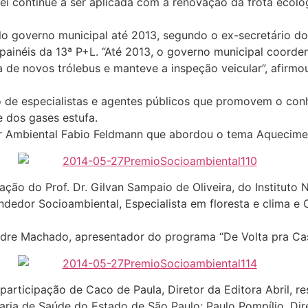
ei continue a ser aplicada com a renovação da frota ecológ
o governo municipal até 2013, segundo o ex-secretário d
painéis da 13ª P+L. “Até 2013, o governo municipal coorden
 de novos trólebus e manteve a inspeção veicular”, afirm
o de especialistas e agentes públicos que promovem o con
 dos gases estufa.
or Ambiental Fabio Feldmann que abordou o tema Aquecime
ção do Prof. Dr. Gilvan Sampaio de Oliveira, do Instituto 
dedor Socioambiental, Especialista em floresta e clima e
ndre Machado, apresentador do programa “De Volta pra Cas
ticipação de Caco de Paula, Diretor da Editora Abril, res
aria de Saúde do Estado de São Paulo; Paulo Pompílio, Dir