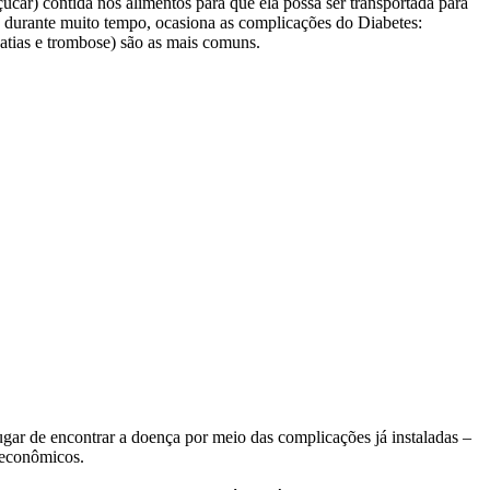
úcar) contida nos alimentos para que ela possa ser transportada para
os durante muito tempo, ocasiona as complicações do Diabetes:
opatias e trombose) são as mais comuns.
gar de encontrar a doença por meio das complicações já instaladas –
-econômicos.