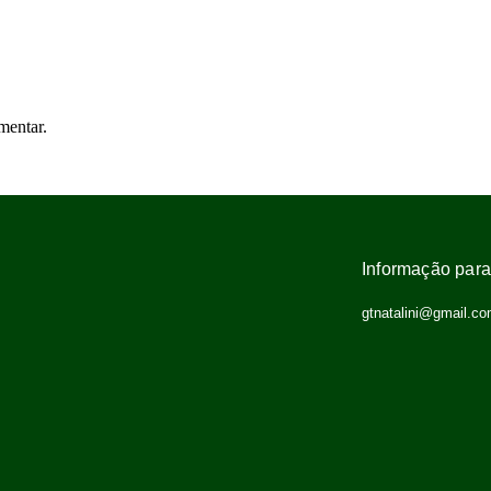
mentar.
Informação para
gtnatalini@gmail.c