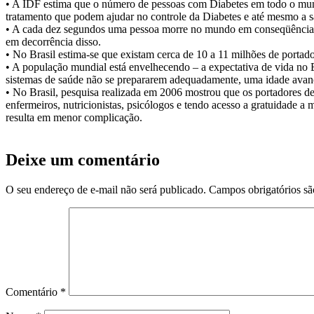
• A IDF estima que o número de pessoas com Diabetes em todo o mund
tratamento que podem ajudar no controle da Diabetes e até mesmo a s
• A cada dez segundos uma pessoa morre no mundo em conseqüência d
em decorrência disso.
• No Brasil estima-se que existam cerca de 10 a 11 milhões de porta
• A população mundial está envelhecendo – a expectativa de vida no B
sistemas de saúde não se prepararem adequadamente, uma idade avan
• No Brasil, pesquisa realizada em 2006 mostrou que os portadores 
enfermeiros, nutricionistas, psicólogos e tendo acesso a gratuidade a
resulta em menor complicação.
Deixe um comentário
O seu endereço de e-mail não será publicado.
Campos obrigatórios s
Comentário
*