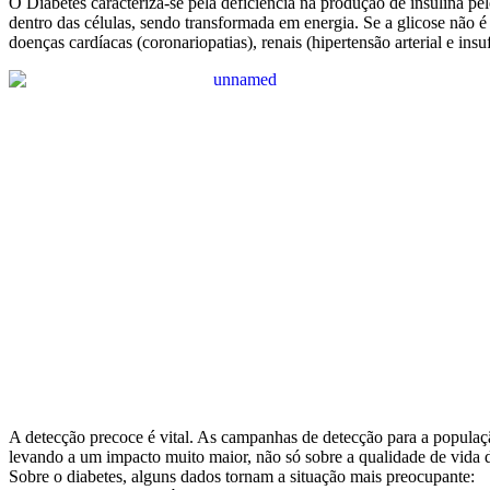
O Diabetes caracteriza-se pela deficiência na produção de insulina pe
dentro das células, sendo transformada em energia. Se a glicose não é
doenças cardíacas (coronariopatias), renais (hipertensão arterial e in
A detecção precoce é vital. As campanhas de detecção para a populaçã
levando a um impacto muito maior, não só sobre a qualidade de vida
Sobre o diabetes, alguns dados tornam a situação mais preocupante: