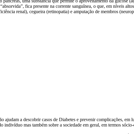
lo pâncreas, uma substância que permite o aproveitamento da glicose (aç
 “absorvida”, fica presente na corrente sanguínea, o que, em níveis alt
suficiência renal), cegueira (retinopatia) e amputação de membros (neur
o ajudam a descobrir casos de Diabetes e prevenir complicações, em lu
 do indivíduo mas também sobre a sociedade em geral, em termos sócio