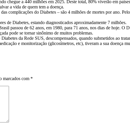
o chegue a 440 milhões em 2025. Deste total, 80% viverão em países 
alvar a vida de quem tem a doença.
as complicações do Diabetes – são 4 milhões de mortes por ano. Pelo
dores de Diabetes, estando diagnosticados aproximadamente 7 milhões.
rasil passou de 62 anos, em 1980, para 71 anos, nos dias de hoje. O D
çada pode se tornar sinônimo de muitos problemas.
de Diabetes da Rede SUS, descompensados, quando submetidos ao tratam
 medicação e monitorização (glicosímetros, etc), tiveram a sua doença 
ão marcados com
*