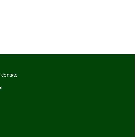
 contato
om