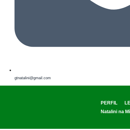
gtnatalini@gmail.com
PERFIL
LE
Natalini na M