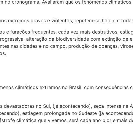
ram no cronograma. Avaliaram que os fenômenos climáticos
nos extremos graves e violentos, repetem-se hoje em toda
s e furacões frequentes, cada vez mais destrutivos, estia
progressiva, alteração da biodiversidade com extinção de e
tes nas cidades e no campo, produção de doenças, viroses,
os.
nos climáticos extremos no Brasil, com consequências cat
vas devastadoras no Sul, (já acontecendo), seca intensa n
tecendo), estiagem prolongada no Sudeste (já acontecendo)
ástrofe climática que vivemos, será cada ano pior e mais de